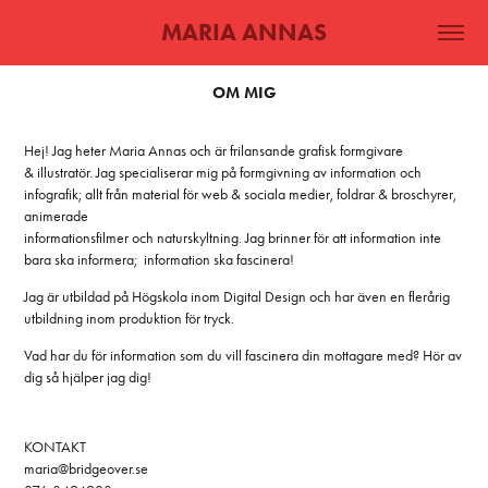
MARIA ANNAS
OM MIG
Hej! Jag heter Maria Annas och är frilansande grafisk formgivare
& illustratör. Jag specialiserar mig på formgivning av information och
infografik; allt från material för web & sociala medier, foldrar & broschyrer,
animerade
informationsfilmer och naturskyltning. Jag brinner för att information inte
bara ska informera; information ska fascinera!
Jag är utbildad på Högskola inom Digital Design och har även en flerårig
utbildning inom produktion för tryck.
Vad har du för information som du vill fascinera din mottagare med? Hör av
dig så hjälper jag dig!
KONTAKT
maria@bridgeover.se